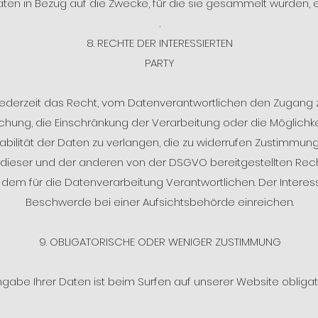
en in Bezug auf die Zwecke, für die sie gesammelt wurden, e
.
8. RECHTE DER INTERESSIERTEN
PARTY
 jederzeit das Recht, vom Datenverantwortlichen den Zugang 
chung, die Einschränkung der Verarbeitung oder die Möglichke
abilität der Daten zu verlangen, die zu widerrufen Zustimmung
ieser und der anderen von der DSGVO bereitgestellten Rec
dem für die Datenverarbeitung Verantwortlichen. Der Interes
Beschwerde bei einer Aufsichtsbehörde einreichen.
9. OBLIGATORISCHE ODER WENIGER ZUSTIMMUNG
ngabe Ihrer Daten ist beim Surfen auf unserer Website obligat