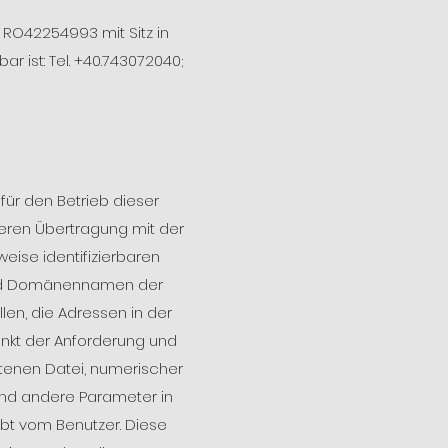
 RO42254993 mit Sitz in
r ist: Tel. +40.743072040;
ür den Betrieb dieser
eren Übertragung mit der
eise identifizierbaren
und Domänennamen der
len, die Adressen in der
unkt der Anforderung und
tenen Datei, numerischer
und andere Parameter in
bt vom Benutzer. Diese