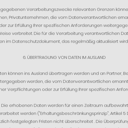
 angegebenen Verarbeitungszwecke relevanten Grenzen können
n, Privatunternehmen, die vom Datenverantwortlichen erna
er zur Erfüllung Ihrer spezifischen Anforderungen weitergeg
Weise verbreitet. Die für die Verarbeitung verantwortlichen D
n im Datenschutzdokument, das regelmäßig aktualisiert wird, 
6. ÜBERTRAGUNG VON DATEN IM AUSLAND
en können ins Ausland übertragen werden und an Partner, 
itergegeben werden, die vom Datenverantwortlichen ernann
her Verpflichtungen oder zur Erfüllung Ihrer spezifischen Anfo
 Die erhobenen Daten werden für einen Zeitraum aufbewahrt, 
verarbeitet werden ("Erhaltungsbeschränkungsprinzip", Artikel 
lich festgelegten Fristen nicht überschreitet . Die Überprüfu