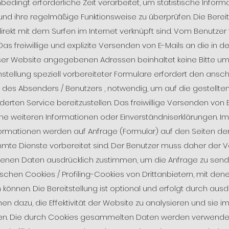
bedingt erforderliche Zeit verarbeitet, um statistische Infor
und ihre regelmäßige Funktionsweise zu überprüfen. Die Bereit
direkt mit dem Surfen im Internet verknüpft sind. Vom Benutzer f
 Das freiwillige und explizite Versenden von E-Mails an die in
er Website angegebenen Adressen beinhaltet keine Bitte um
ellung speziell vorbereiteter Formulare erfordert den ansc
des Absenders / Benutzers , notwendig, um auf die gestellte
erten Service bereitzustellen. Das freiwillige Versenden von 
ne weiteren Informationen oder Einverständniserklärungen. Im
mationen werden auf Anfrage (Formular) auf den Seiten de
immte Dienste vorbereitet sind. Der Benutzer muss daher der 
nen Daten ausdrücklich zustimmen, um die Anfrage zu sende
schen Cookies / Profiling-Cookies von Drittanbietern, mit de
können. Die Bereitstellung ist optional und erfolgt durch ausd
nen dazu, die Effektivität der Website zu analysieren und sie i
alten. Die durch Cookies gesammelten Daten werden verwendet